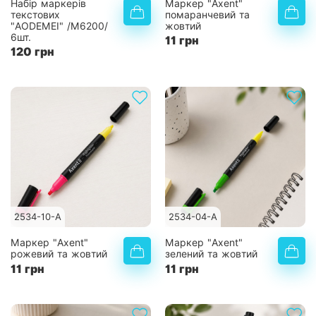
Набір маркерів
Маркер "Axent"
текстових
помаранчевий та
"AODEMEI" /M6200/
жовтий
6шт.
11 грн
120 грн
2534-10-A
2534-04-A
Маркер "Axent"
Маркер "Axent"
рожевий та жовтий
зелений та жовтий
11 грн
11 грн