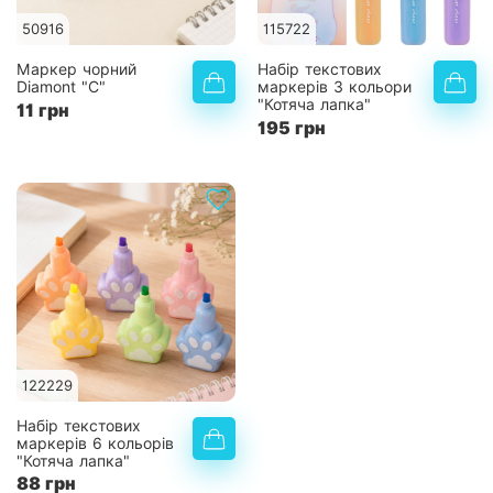
50916
115722
Маркер чорний
Набір текстових
Diamont "C"
маркерів 3 кольори
"Котяча лапка"
11 грн
195 грн
122229
Набір текстових
маркерів 6 кольорів
"Котяча лапка"
88 грн