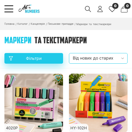
0
0
Головна
Каталог
Канцелярія
Письмове приладдя
/
/
/
/
Маркери та текстмаркери
МАРКЕРИ
ТА ТЕКСТМАРКЕРИ
Фільтри
4020P
HY-102H