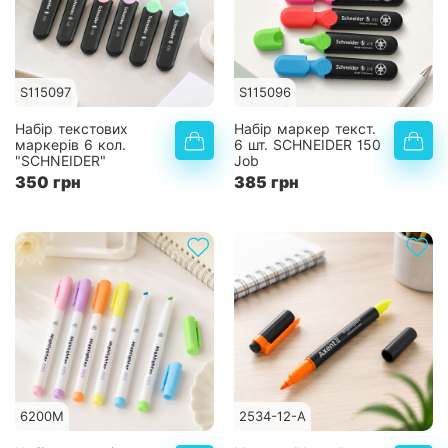
S115097
S115096
Набір текстових
Набір маркер текст.
маркерів 6 кол.
6 шт. SCHNEIDER 150
"SCHNEIDER"
Job
350 грн
385 грн
6200M
2534-12-A