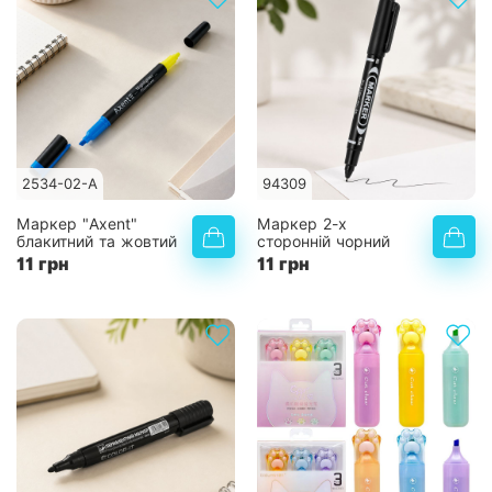
2534-02-A
94309
Маркер "Axent"
Маркер 2-х
блакитний та жовтий
сторонній чорний
11 грн
11 грн