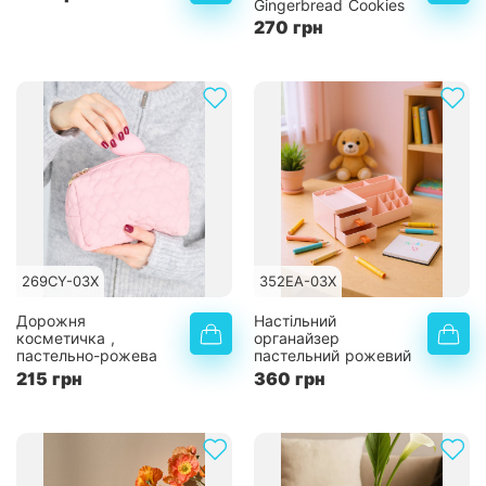
Gingerbread Cookies
270 грн
269CY-03X
352EA-03X
Дорожня
Настільний
косметичка ,
органайзер
пастельно-рожева
пастельний рожевий
215 грн
360 грн