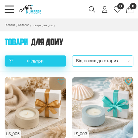
0
0
Головна
Каталог
/
/
Товари для дому
ТОВАРИ
ДЛЯ ДОМУ
Фільтри
LS_005
LS_003