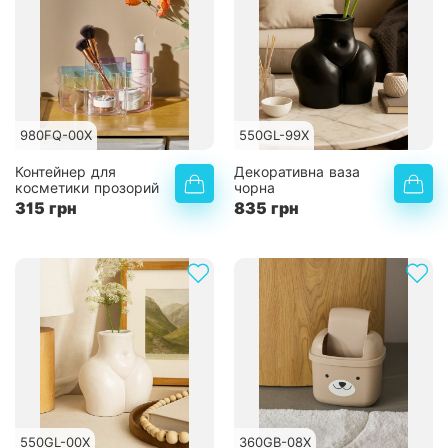
980FQ-00X
550GL-99X
Контейнер для
Декоративна ваза
косметики прозорий
чорна
315 грн
835 грн
550GL-00X
360GB-08X