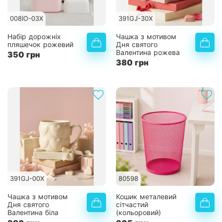
008IO-03X
391GJ-30X
Набір дорожніх
Чашка з мотивом
пляшечок рожевий
Дня святого
Валентина рожева
350 грн
380 грн
391GJ-00X
80598
Чашка з мотивом
Кошик металевий
Дня святого
сітчастий
Валентина біла
(кольоровий)