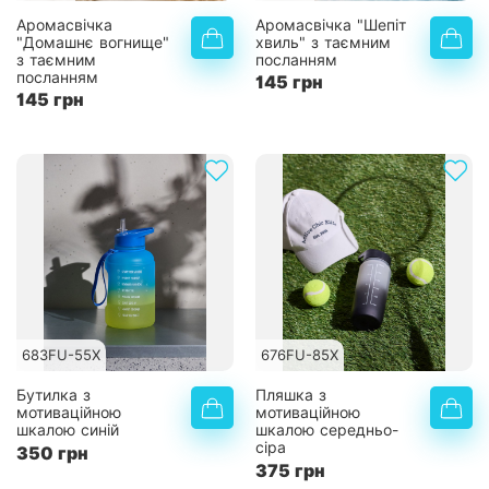
Аромасвічка
Аромасвічка "Шепіт
"Домашнє вогнище"
хвиль" з таємним
з таємним
посланням
посланням
145 грн
145 грн
683FU-55X
676FU-85X
Бутилка з
Пляшка з
мотиваційною
мотиваційною
шкалою синій
шкалою середньо-
сіра
350 грн
375 грн