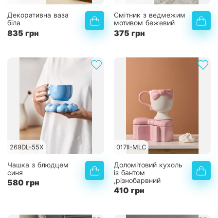
Декоративна ваза
Смітник з ведмежим
біла
мотивом бежевий
835 грн
375 грн
269DL-55X
017II-MLC
Чашка з блюдцем
Доломітовий кухоль
синя
із бантом
,різнобарвний
580 грн
410 грн