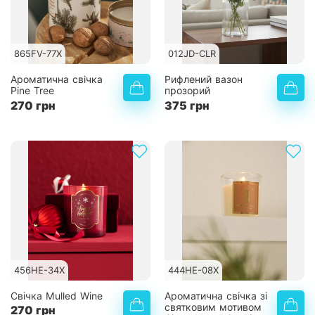
865FV-77X
012JD-CLR
Ароматична свічка
Рифлений вазон
Pine Tree
прозорий
270 грн
375 грн
456HE-34X
444HE-08X
Свічка Mulled Wine
Ароматична свічка зі
святковим мотивом
270 грн