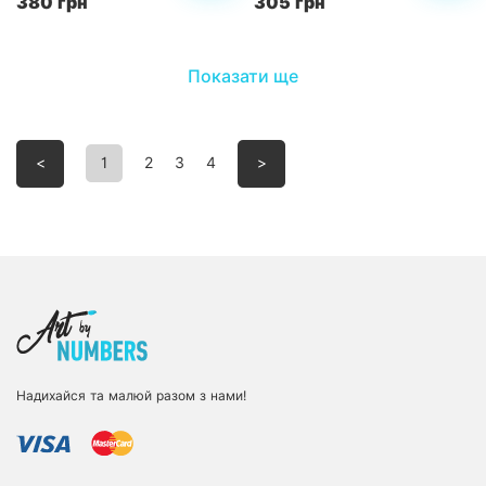
380 грн
305 грн
Показати ще
<
1
2
3
4
>
Надихайся та малюй разом з нами!