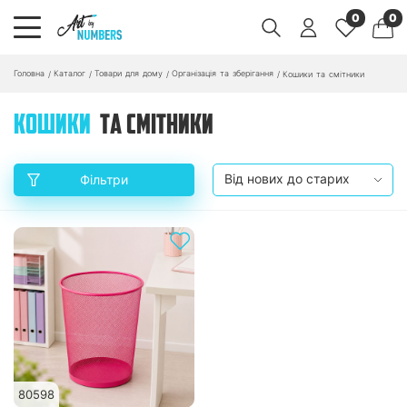
0
0
Головна
Каталог
Товари для дому
Організація та зберігання
/
/
/
/
Кошики та смітники
КОШИКИ
ТА СМІТНИКИ
Фільтри
80598