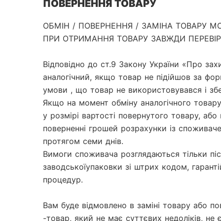
ПОВЕРНЕННЯ ТОВАРУ
ОБМІН / ПОВЕРНЕННЯ / ЗАМІНА ТОВАРУ МО
ПРИ ОТРИМАННЯ ТОВАРУ ЗАВЖДИ ПЕРЕВІРЯ
Відповідно до ст.9 Закону України «Про зах
аналогічний, якщо товар не підійшов за фо
умови , що товар не використовувався і збе
Якщо на момент обміну аналогічного товару
у розмірі вартості повернутого товару, аб
поверненні грошей розрахунки із споживаче
протягом семи днів.

Вимоги споживача розглядаються тільки піс
заводськоїупаковки зі штрих кодом, гаранті
процедур.

Вам буде відмовлено в заміні товару або по
-товар, який не має суттєвих недоліків, не 