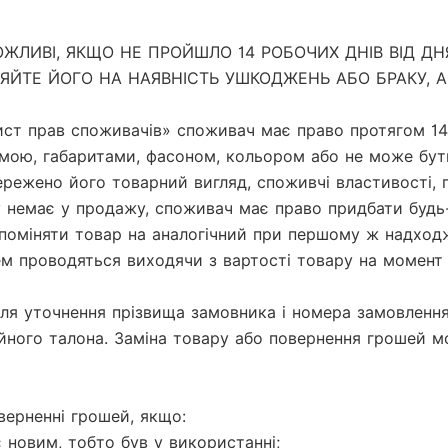
ЖЛИВІ, ЯКЩО НЕ ПРОЙШЛО 14 РОБОЧИХ ДНІВ ВІД ДНЯ
ЙТЕ ЙОГО НА НАЯВНІСТЬ УШКОДЖЕНЬ АБО БРАКУ, А
ист прав споживачів» споживач має право протягом 14 
рмою, габаритами, фасоном, кольором або не може бут
режено його товарний вигляд, споживчі властивості, п
 немає у продажу, споживач має право придбати будь-я
о поміняти товар на аналогічний при першому ж надход
м проводяться виходячи з вартості товару на момент 
ля уточнення прізвища замовника і номера замовлення,
йного талона. Заміна товару або повернення грошей мо
верненні грошей, якщо:

є новим, тобто був у використанні;
