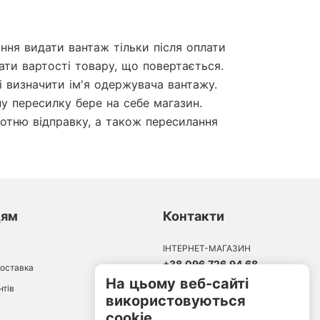
ння видати вантаж тільки після оплати 
ати вартості товару, що повертається. 
 визначити ім'я одержувача вантажу.

у пересилку бере на себе магазин.

ротню відправку, а також пересилання 
цям
Контакти
ІНТЕРНЕТ-МАГАЗИН
+38 096 726 94 68
доставка
10:00-18:00
На цьому веб-сайті
Пн-Пт:
нтів
використовуються
cookie.