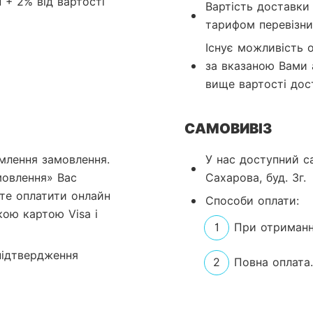
 + 2% від вартості 
Вартість доставк
тарифом перевізни
Існує можливість 
за вказаною Вами 
вище вартості дос
САМОВИВІЗ
млення замовлення. 
У нас доступний са
овлення» Вас 
Сахарова, буд. 3г.
те оплатити онлайн 
Способи оплати: 
ькою картою Visa і 
1
При отриманн
підтвердження 
2
Повна оплата.