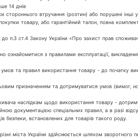
е 14 днів

аки стороннього втручання (розтин) або порушені інші у
покупки товару, або гарантійний талон, повна комплект
до п.3 ст.4 Закону України «Про захист прав споживач
жно ознайомитися з правилами експлуатації, викладени
ня умов та правил використання товару - до початку в
льовим призначенням та дотримуватися умов (вимог, н
оживача наслідкам щодо використання товару - дотрим
йною документацією спеціальних правил, а в разі відсу
 безпеки, встановлених для товарів такого роду.

в різні міста України здійснюється шляхом зворотного