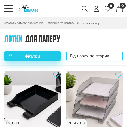
0
0
Головна
Каталог
Канцелярія
Зберігання та порядок
/
/
/
/
Лотки для паперу
ЛОТКИ
ДЛЯ ПАПЕРУ
Фільтри
LG-000
201420-G