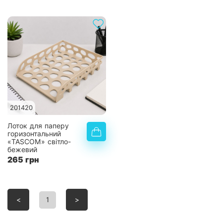
201420
Лоток для паперу
горизонтальний
«TASCOM» світло-
бежевий
265 грн
<
1
>