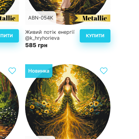
ABN-054K
d40 см
Розмір
d40 см
Живий потік енергії
УПИТИ
КУПИТИ
@k_hryhorieva
4
Складність
4
585 грн
альніше
Детальніше
Новинка