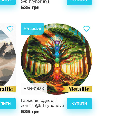
@k_hryhorieva
4
Складність
4
585 грн
альніше
Детальніше
Новинка
ABN-043K
d40 см
Розмір
d40 см
Гармонія єдності
УПИТИ
КУПИТИ
життя @k_hryhorieva
4
Складність
4
585 грн
альніше
Детальніше