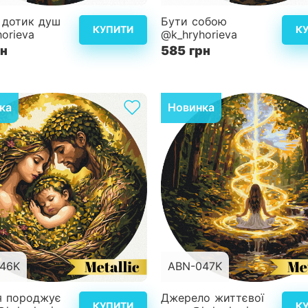
d40 см
Розмір
 дотик душ
Бути собою
КУПИТИ
К
orieva
@k_hryhorieva
ість
4
Складність
рн
585 грн
Детальніше
Дет
ка
Новинка
46K
ABN-047K
d40 см
Розмір
я породжує
Джерело життєвої
КУПИТИ
К