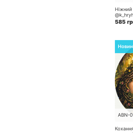
Розмір
Ніжний
@k_hryh
Складн
585 г
Новин
ABN-0
Розмір
Коханн