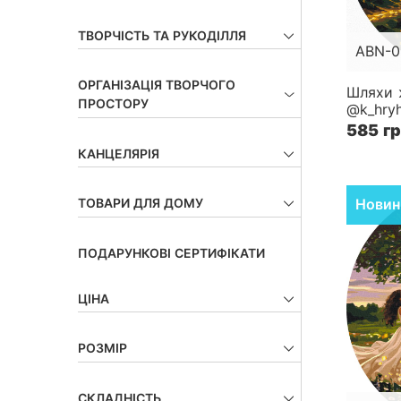
ТВОРЧІСТЬ ТА РУКОДІЛЛЯ
ABN-0
ОРГАНІЗАЦІЯ ТВОРЧОГО
Розмір
Шляхи 
ПРОСТОРУ
@k_hryh
Складн
585 г
КАНЦЕЛЯРІЯ
ТОВАРИ ДЛЯ ДОМУ
Новин
ПОДАРУНКОВІ СЕРТИФІКАТИ
ЦІНА
РОЗМІР
СКЛАДНІСТЬ