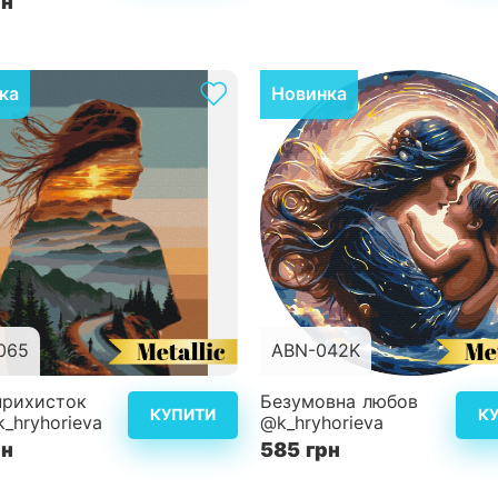
рн
ка
Новинка
065
ABN-042K
40x50 см
Розмір
прихисток
Безумовна любов
КУПИТИ
К
_hryhorieva
@k_hryhorieva
ість
3
Складність
рн
585 грн
Детальніше
Дет