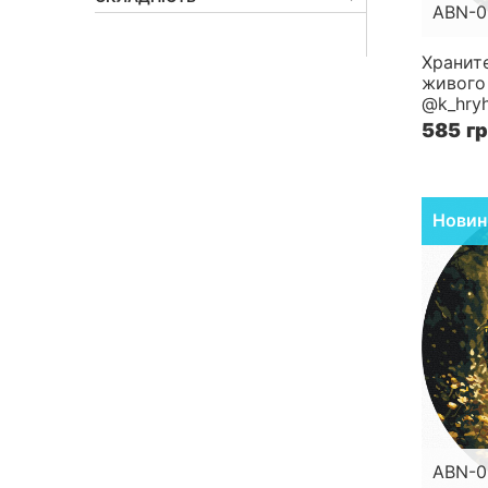
ABN-0
Розмір
Хранит
живого 
Складн
@k_hryh
585 г
Новин
ABN-0