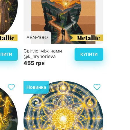
ABN-1067
d40 см
Розмір
40x50 см
Світло між нами
УПИТИ
КУПИТИ
@k_hryhorieva
4
Складність
3
455 грн
альніше
Детальніше
Новинка