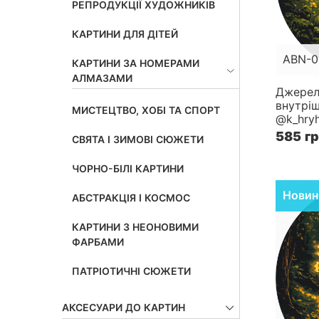
РЕПРОДУКЦІЇ ХУДОЖНИКІВ
КАРТИНИ ДЛЯ ДІТЕЙ
ABN-0
КАРТИНИ ЗА НОМЕРАМИ
АЛМАЗАМИ
Розмір
Джере
внутріш
Складн
МИСТЕЦТВО, ХОБІ ТА СПОРТ
@k_hryh
585 г
СВЯТА І ЗИМОВІ СЮЖЕТИ
ЧОРНО-БІЛІ КАРТИНИ
Новин
АБСТРАКЦІЯ І КОСМОС
КАРТИНИ З НЕОНОВИМИ
ФАРБАМИ
ПАТРІОТИЧНІ СЮЖЕТИ
АКСЕСУАРИ ДО КАРТИН