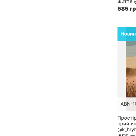
життя 
Складн
585 г
Новин
ABN-1
Розмір
Простір
прийня
Складн
@k_hryh