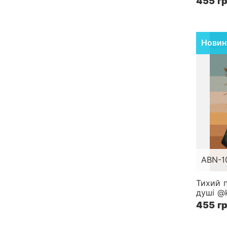
455 г
Новин
ABN-1
Розмір
Тихий 
душі @k
Складн
455 г