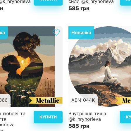
@k_hryhorieva
сили @k_hryhorieva
ість
4
Складність
рн
585 грн
Детальніше
Дет
ка
Новинка
066
ABN-044K
40x50 см
Розмір
 любові та
Внутрішня тиша
КУПИТИ
К
ття
@k_hryhorieva
ість
3
Складність
orieva
585 грн
Детальніше
Дет