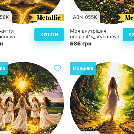
56K
ABN-055K
d40 см
Розмір
життя
Моя внутрішня
КУПИТИ
К
orieva
опора @k_hryhorieva
ість
4
Складність
рн
585 грн
Детальніше
Дет
ка
Новинка