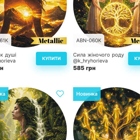
61K
ABN-060K
d40 см
Розмір
к душі
Сила жіночого роду
КУПИТИ
К
orieva
@k_hryhorieva
ість
4
Складність
рн
585 грн
Детальніше
Дет
ка
Новинка