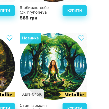
d40 см
Розмір
d40 см
Я обираю себе
УПИТИ
КУПИТИ
@k_hryhorieva
4
Складність
4
585 грн
альніше
Детальніше
Новинка
ABN-045K
d40 см
Розмір
d40 см
Стан гармонії
УПИТИ
КУПИТИ