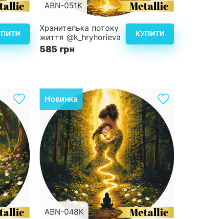
ABN-051K
d40 см
Розмір
d40 см
Хранителька потоку
УПИТИ
КУПИТИ
життя @k_hryhorieva
4
Складність
4
585 грн
альніше
Детальніше
Новинка
ABN-048K