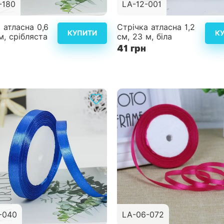
-180
LA-12-001
Детальніше
Дет
 атласна 0,6
Стрічка атласна 1,2
КУПИТИ
К
м, срібляста
см, 23 м, біла
41 грн
-040
LA-06-072