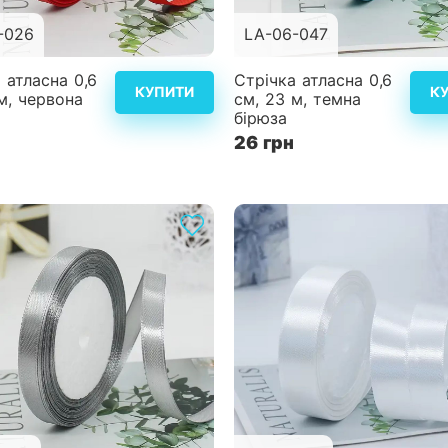
-026
LA-06-047
Детальніше
Дет
 атласна 0,6
Стрічка атласна 0,6
КУПИТИ
К
м, червона
см, 23 м, темна
бірюза
26 грн