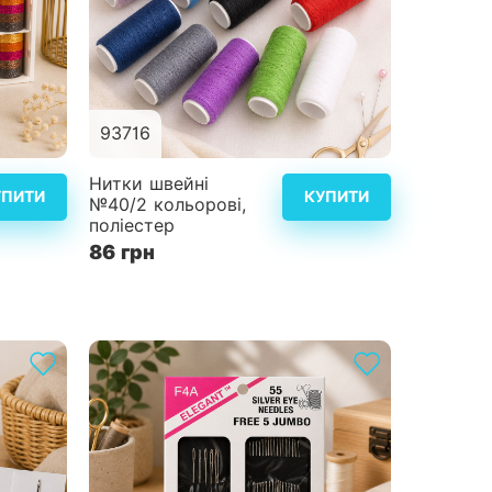
93716
альніше
Детальніше
Нитки швейні
УПИТИ
КУПИТИ
№40/2 кольорові,
поліестер
86 грн