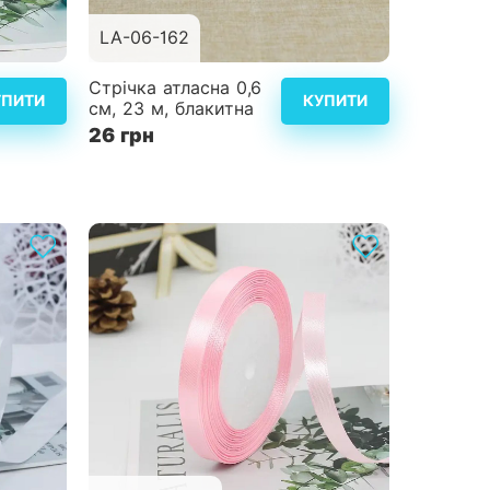
LA-06-162
альніше
Детальніше
Стрічка атласна 0,6
УПИТИ
КУПИТИ
см, 23 м, блакитна
26 грн