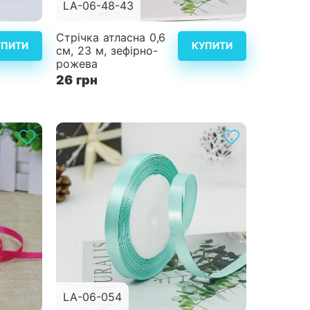
LA-06-48-43
альніше
Детальніше
Стрічка атласна 0,6
УПИТИ
КУПИТИ
см, 23 м, зефірно-
рожева
26 грн
LA-06-054