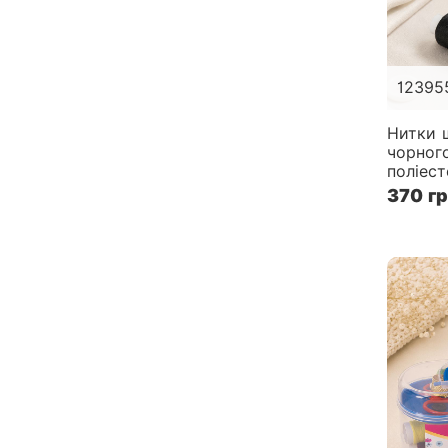
12395
Нитки 
чорног
поліест
370 г