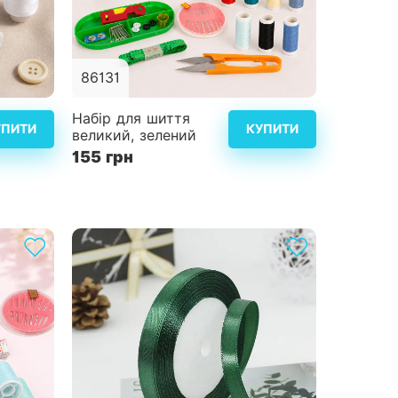
86131
альніше
Детальніше
Набір для шиття
УПИТИ
КУПИТИ
великий, зелений
155 грн