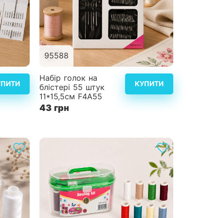
95588
альніше
Детальніше
Набір голок на
УПИТИ
КУПИТИ
блістері 55 штук
11*15,5см F4A55
43 грн