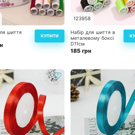
123958
Детальніше
Дет
для шиття
Набір для шиття в
КУПИТИ
К
металевому боксі
D11см
н
185 грн