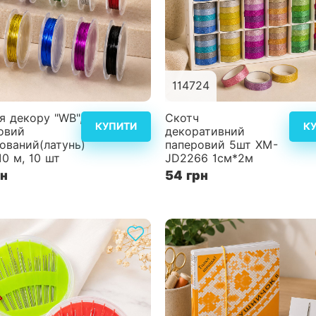
114724
Детальніше
Дет
я декору "WB",
Скотч
КУПИТИ
К
овий
декоративний
ований(латунь)
паперовий 5шт XM-
10 м, 10 шт
JD2266 1см*2м
рн
54 грн