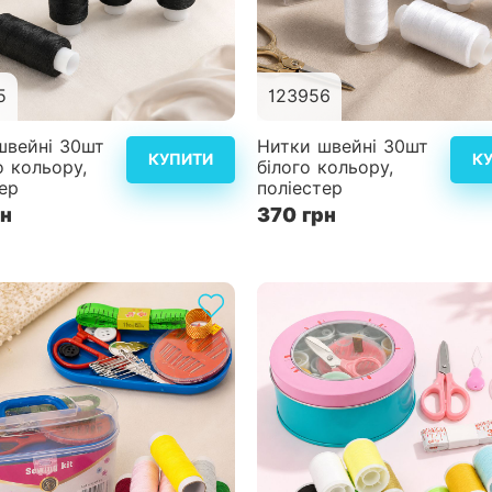
5
123956
Детальніше
Дет
швейні 30шт
Нитки швейні 30шт
КУПИТИ
К
о кольору,
білого кольору,
ер
поліестер
рн
370 грн