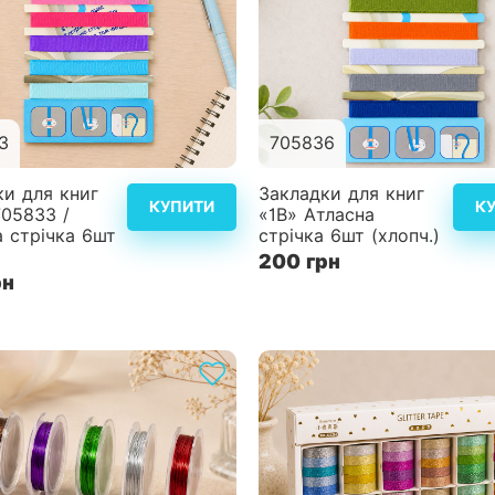
3
705836
Детальніше
Дет
ки для книг
Закладки для книг
КУПИТИ
К
705833 /
«1В» Атласна
а стрічка 6шт
стрічка 6шт (хлопч.)
200 грн
рн