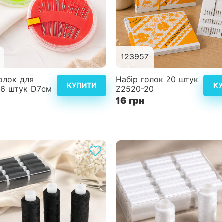
123957
Детальніше
Дет
олок для
Набір голок 20 штук
КУПИТИ
К
16 штук D7см
Z2520-20
16 грн