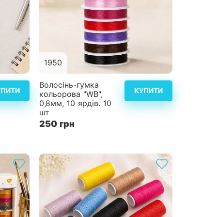
1950
альніше
Детальніше
Волосінь-гумка
УПИТИ
КУПИТИ
кольорова "WB",
0,8мм, 10 ярдів. 10
шт
250 грн