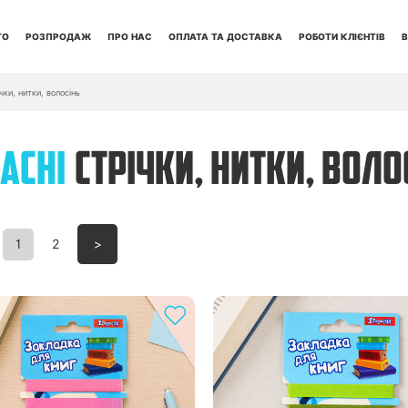
ТО
РОЗПРОДАЖ
ПРО НАС
ОПЛАТА ТА ДОСТАВКА
РОБОТИ КЛІЄНТІВ
В
чки, нитки, волосінь
АСНІ
СТРІЧКИ, НИТКИ, ВОЛО
1
2
>