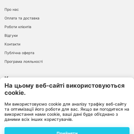
Про нас
Оплата та доставка
Роботи клієнтів
Відгуки
Контакти
Публічна оферта
Програма лояльності
Контакти
На цьому веб-сайті використовуються
cookie.
ІНТЕРНЕТ-МАГАЗИН
+38 096 726 94 68
Ми використовуємо cookie для аналізу трафіку веб-сайту
10:00-18:00
Пн-Пт:
та оптимізації його роботи для вас. Якщо ви погодитеся на
використання нами cookie, ваші дані буде об’єднано з
даними всіх інших користувачів.
Прийняти