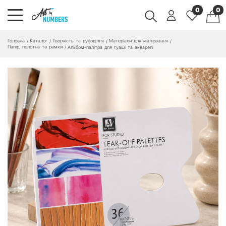
0
0
Головна
Каталог
Творчість та рукоділля
Матеріали для малювання
/
/
/
/
Папір, полотна та рамки
/
Альбом-палітра для гуаші та акварелі