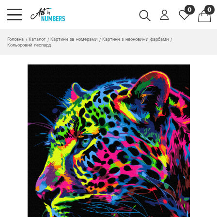
0
0
Головна
Каталог
Картини за номерами
Картини з неоновими фарбами
/
/
/
/
Кольоровий леопард