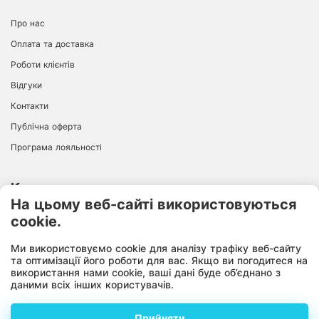
Про нас
Оплата та доставка
Роботи клієнтів
Відгуки
Контакти
Публічна оферта
Програма лояльності
Контакти
На цьому веб-сайті використовуються
cookie.
ІНТЕРНЕТ-МАГАЗИН
+38 096 726 94 68
Ми використовуємо cookie для аналізу трафіку веб-сайту
10:00-18:00
Пн-Пт:
та оптимізації його роботи для вас. Якщо ви погодитеся на
використання нами cookie, ваші дані буде об’єднано з
даними всіх інших користувачів.
Прийняти