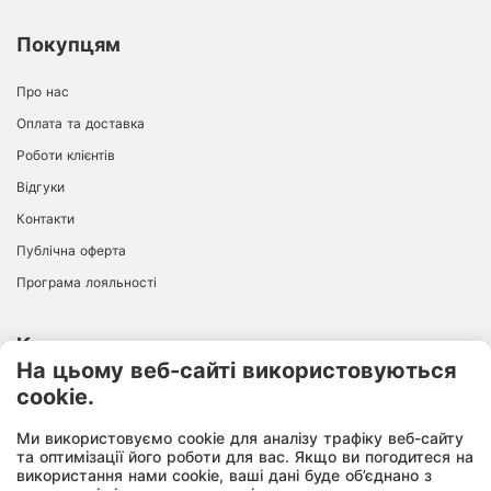
Покупцям
Про нас
Оплата та доставка
Роботи клієнтів
Відгуки
Контакти
Публічна оферта
Програма лояльності
Контакти
На цьому веб-сайті використовуються
cookie.
ІНТЕРНЕТ-МАГАЗИН
+38 096 726 94 68
Ми використовуємо cookie для аналізу трафіку веб-сайту
10:00-18:00
Пн-Пт:
та оптимізації його роботи для вас. Якщо ви погодитеся на
використання нами cookie, ваші дані буде об’єднано з