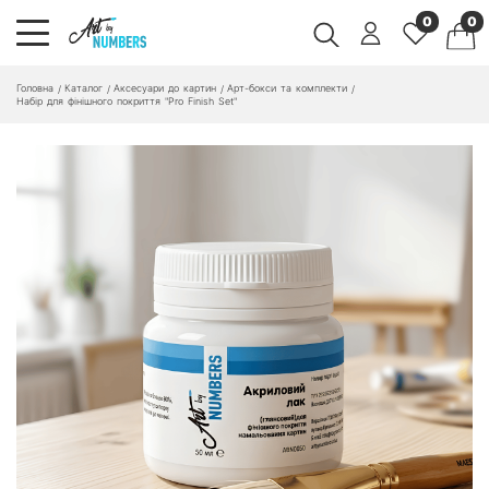
0
0
Головна
Каталог
Аксесуари до картин
Арт-бокси та комплекти
/
/
/
/
Набір для фінішного покриття "Pro Finish Set"