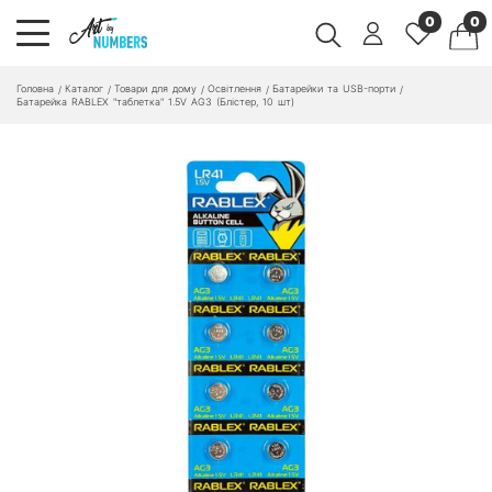
0
0
Головна
Каталог
Товари для дому
Освітлення
Батарейки та USB-порти
/
/
/
/
/
Батарейка RABLEX "таблетка" 1.5V AG3 (Блiстер, 10 шт)