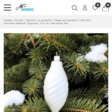
0
0
Головна
Каталог
Творчість та рукоділля
Товари для рукоділля
Заготівлі
/
/
/
/
/
Заготівля новорічна “Бурулька”, 12×5 см, пластикова біла