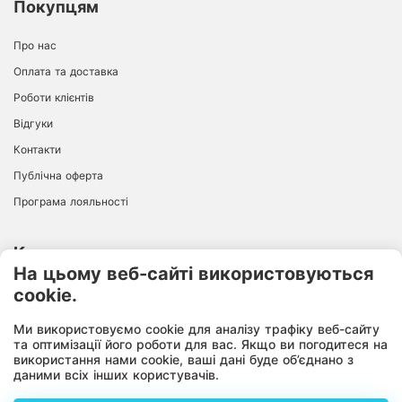
Покупцям
Про нас
Оплата та доставка
Роботи клієнтів
Відгуки
Контакти
Публічна оферта
Програма лояльності
Контакти
На цьому веб-сайті використовуються
cookie.
ІНТЕРНЕТ-МАГАЗИН
+38 096 726 94 68
Ми використовуємо cookie для аналізу трафіку веб-сайту
10:00-18:00
Пн-Пт:
та оптимізації його роботи для вас. Якщо ви погодитеся на
використання нами cookie, ваші дані буде об’єднано з
даними всіх інших користувачів.