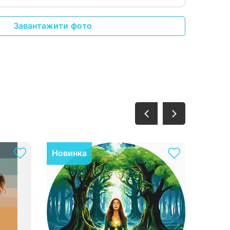
Завантажити фото
Новинка
Нови