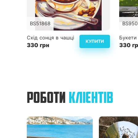
BS51868
BS950
Розмір
40x50 см
Розмір
Схід сонця в чашці
Букети 
КУПИТИ
330 грн
Складність
3
330 г
Складн
Детальніше
РОБОТИ
КЛІЄНТІВ