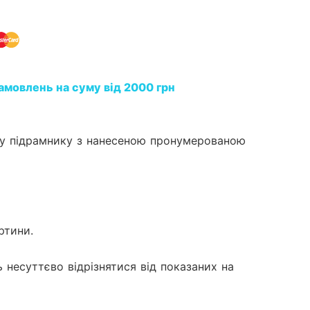
амовлень на суму від 2000 грн
му підрамнику з нанесеною пронумерованою
ртини.
 несуттєво відрізнятися від показаних на