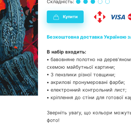
Складність:
Купити
Безкоштовна доставка Україною з
В набір входить:
• бавовняне полотно на дерев'яно
схемою майбутньої картини;
• 3 пензлики різної товщини;
• акрилові пронумеровані фарби;
• електронний контрольний лист;
• кріплення до стіни для готової ка
Зверніть увагу, що кольори можуть
фото!