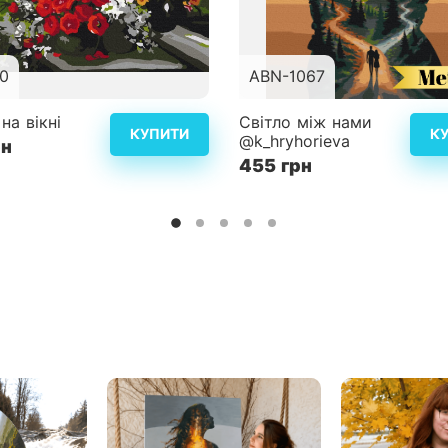
0
ABN-1067
40x50 см
Розмір
40
на вікні
Світло між нами
КУПИТИ
К
@k_hryhorieva
рн
ість
3
Складність
455 грн
Детальніше
Дет