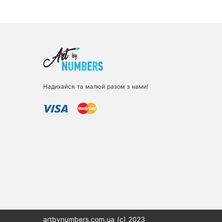
Надихайся та малюй разом з нами!
artbynumbers.com.ua (с) 2023