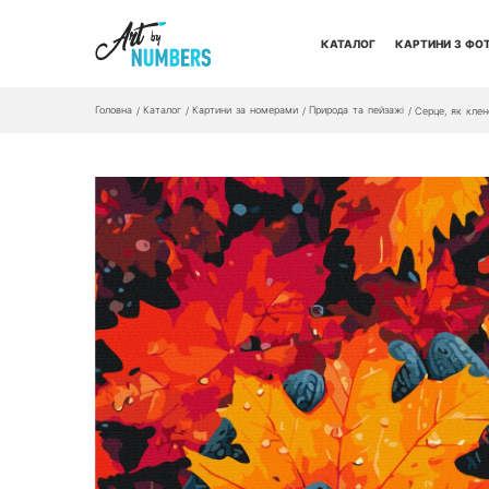
КАТАЛОГ
КАРТИНИ З ФО
Головна
Каталог
Картини за номерами
Природа та пейзажі
/
/
/
/
Серце, як клен