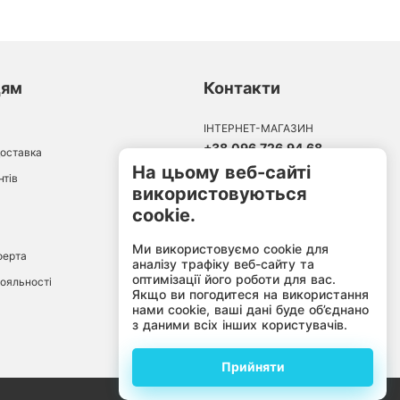
цям
Контакти
ІНТЕРНЕТ-МАГАЗИН
+38 096 726 94 68
доставка
10:00-18:00
На цьому веб-сайті
Пн-Пт:
нтів
використовуються
cookie.
Ми використовуємо cookie для
ферта
аналізу трафіку веб-сайту та
оптимізації його роботи для вас.
ояльності
Якщо ви погодитеся на використання
нами cookie, ваші дані буде об’єднано
з даними всіх інших користувачів.
Прийняти
by
kravatka.agency