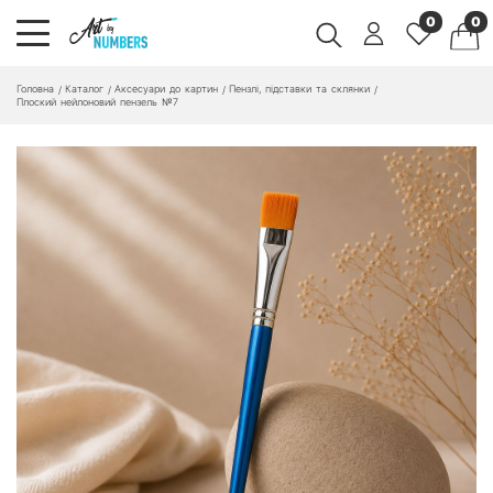
0
0
Головна
Каталог
Аксесуари до картин
Пензлі, підставки та склянки
/
/
/
/
Плоский нейлоновий пензель №7