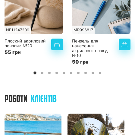
NE11247209
MP996817
Плоский акриловий
Пензель для
пензлик №20
нанесення
акрилового лаку,
55 грн
№10
50 грн
РОБОТИ
КЛІЄНТІВ