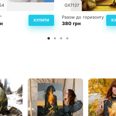
54
GX7137
30x40 см
Розмір
40
"
Разом до горизонту
КУПИТИ
К
рн
ість
3
380 грн
Складність
Детальніше
Дет