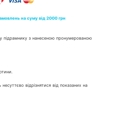
амовлень на суму від 2000 грн
му підрамнику з нанесеною пронумерованою
ртини.
 несуттєво відрізнятися від показаних на