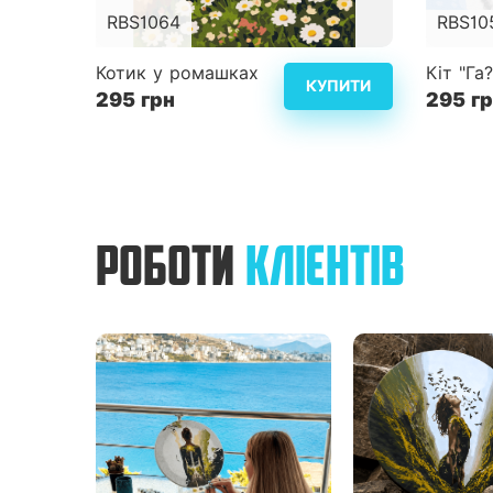
RBS1064
RBS10
Розмір
30x40 см
Розмір
Котик у ромашках
Кіт "Га?
КУПИТИ
295 грн
Складність
3
295 г
Складн
Детальніше
РОБОТИ
КЛІЄНТІВ