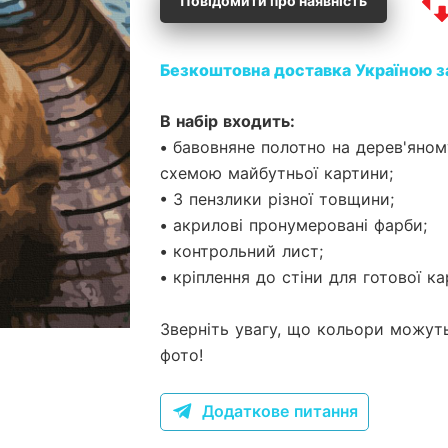
Повідомити про наявність
Безкоштовна доставка Україною з
В набір входить:
• бавовняне полотно на дерев'яно
схемою майбутньої картини;
• 3 пензлики різної товщини;
• акрилові пронумеровані фарби;
• контрольний лист;
• кріплення до стіни для готової ка
Зверніть увагу, що кольори можуть
фото!
Додаткове питання