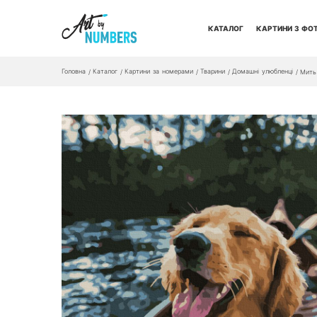
КАТАЛОГ
КАРТИНИ З ФО
Головна
Каталог
Картини за номерами
Тварини
Домашні улюбленці
/
/
/
/
/
Мить