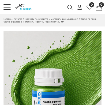
0
0
Головна
Каталог
Творчість та рукоділля
Матеріали для малювання
Фарби та лаки
/
/
/
/
/
Фарба акрилова з металевим ефектом "Трав'яний" 20 мл