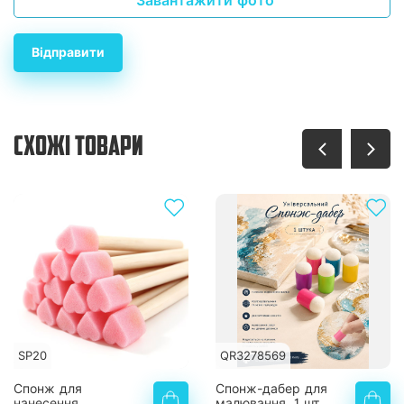
Завантажити фото
Відправити
СХОЖІ ТОВАРИ
SP20
QR3278569
Спонж для
Спонж-дабер для
нанесення
малювання, 1 шт