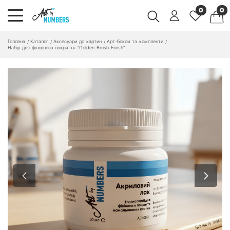
0
0
Головна
Каталог
Аксесуари до картин
Арт-бокси та комплекти
/
/
/
/
Набір для фінішного покриття "Golden Brush Finish"