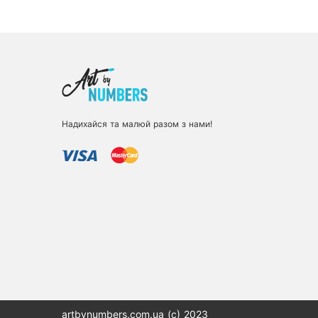
Надихайся та малюй разом з нами!
artbynumbers.com.ua (с) 2023