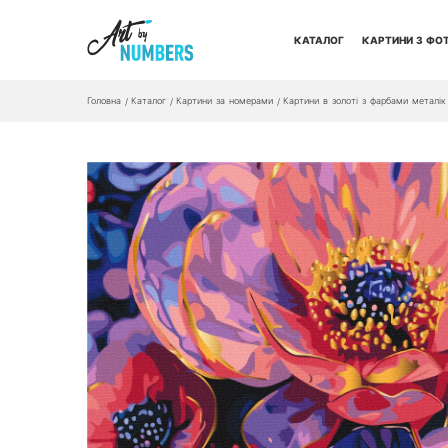
КАТАЛОГ
КАРТИНИ З ФО
Головна
Каталог
Картини за номерами
Картини в золоті з фарбами металік
/
/
/