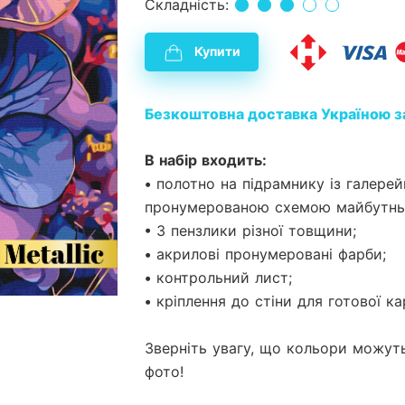
Складність:
Купити
Безкоштовна доставка Україною з
В набір входить:
• полотно на підрамнику із галер
пронумерованою схемою майбутньо
• 3 пензлики різної товщини;
• акрилові пронумеровані фарби;
• контрольний лист;
• кріплення до стіни для готової ка
Зверніть увагу, що кольори можуть
фото!