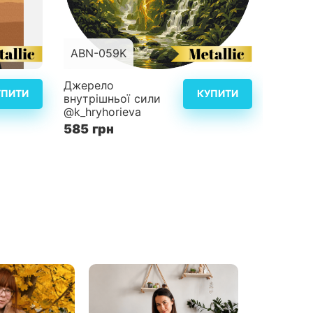
ABN-059K
ABN-
x50 см
Розмір
d40 см
Розмір
Джерело
Енергі
УПИТИ
КУПИТИ
внутрішньої сили
@k_hry
3
Складність
4
Складн
@k_hryhorieva
585 г
альніше
Детальніше
585 грн