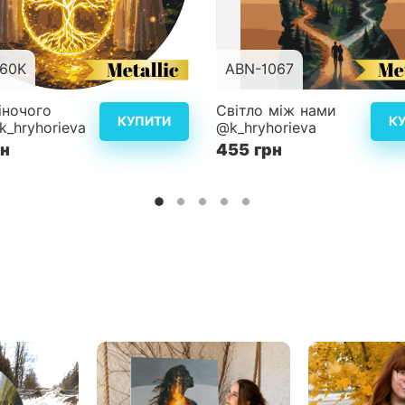
60K
ABN-1067
d40 см
Розмір
40
іночого
Світло між нами
КУПИТИ
К
_hryhorieva
@k_hryhorieva
ість
4
Складність
рн
455 грн
Детальніше
Дет