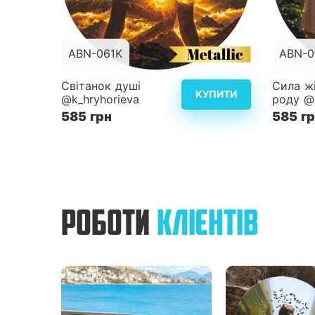
ABN-061K
ABN-0
Розмір
d40 см
Розмір
Світанок душі
Сила ж
КУПИТИ
@k_hryhorieva
роду @k
Складність
4
Складн
585 грн
585 г
Детальніше
РОБОТИ
КЛІЄНТІВ