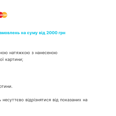
амовлень на суму від 2000 грн
ейною натяжкою з нанесеною
ї картини;
ртини.
 несуттєво відрізнятися від показаних на