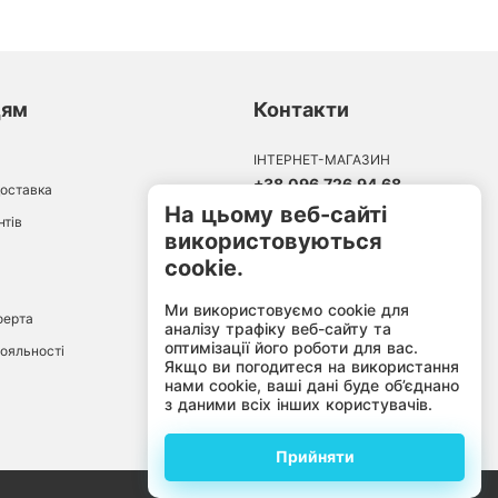
цям
Контакти
ІНТЕРНЕТ-МАГАЗИН
+38 096 726 94 68
доставка
10:00-18:00
На цьому веб-сайті
Пн-Пт:
нтів
використовуються
cookie.
Ми використовуємо cookie для
ферта
аналізу трафіку веб-сайту та
оптимізації його роботи для вас.
ояльності
Якщо ви погодитеся на використання
нами cookie, ваші дані буде об’єднано
з даними всіх інших користувачів.
Прийняти
by
kravatka.agency