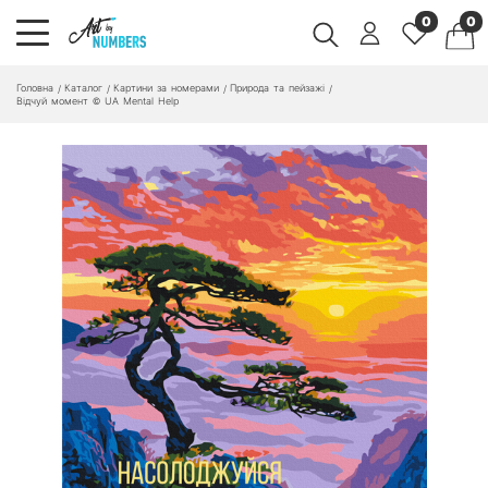
0
0
Головна
Каталог
Картини за номерами
Природа та пейзажі
/
/
/
/
Відчуй момент © UA Mental Help