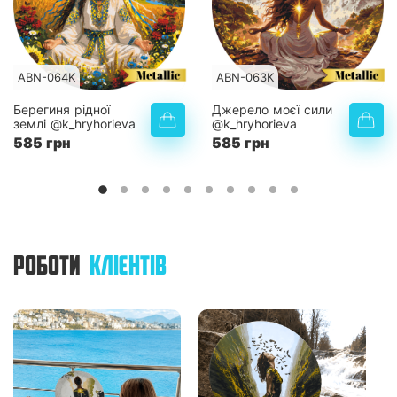
ABN-064K
ABN-063K
Берегиня рідної
Джерело моєї сили
землі @k_hryhorieva
@k_hryhorieva
585 грн
585 грн
РОБОТИ
КЛІЄНТІВ