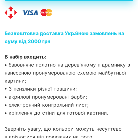
Безкоштовна доставка Україною замовлень на
суму від 2000 грн
В набір входить:
• бавовняне полотно на дерев'яному підрамнику з
нанесеною пронумерованою схемою майбутньої
картини;
• 3 пензлики різної товщини;
• акрилові пронумеровані фарби;
• електронний контрольний лист;
• кріплення до стіни для готової картини.
Зверніть увагу, що кольори можуть несуттєво
відрізнятися від показаних на фото!