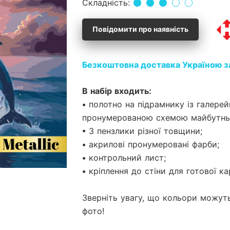
Складність:
Повідомити про наявність
Безкоштовна доставка Україною з
В набір входить:
• полотно на підрамнику із галер
пронумерованою схемою майбутньо
• 3 пензлики різної товщини;
• акрилові пронумеровані фарби;
• контрольний лист;
• кріплення до стіни для готової ка
Зверніть увагу, що кольори можуть
фото!