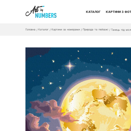
КАТАЛОГ
КАРТИНИ З ФО
Головна
Каталог
Картини за номерами
Природа та пейзажі
/
/
/
/
Танець під міс