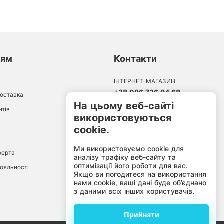
цям
Контакти
ІНТЕРНЕТ-МАГАЗИН
+38 096 726 94 68
доставка
10:00-18:00
На цьому веб-сайті
Пн-Пт:
нтів
використовуються
cookie.
Ми використовуємо cookie для
ферта
аналізу трафіку веб-сайту та
оптимізації його роботи для вас.
ояльності
Якщо ви погодитеся на використання
нами cookie, ваші дані буде об’єднано
з даними всіх інших користувачів.
Прийняти