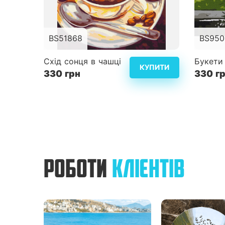
BS51868
BS950
Розмір
40x50 см
Розмір
Схід сонця в чашці
Букети 
КУПИТИ
330 грн
Складність
3
330 г
Складн
Детальніше
РОБОТИ
КЛІЄНТІВ