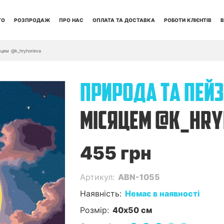
ТО
РОЗПРОДАЖ
ПРО НАС
ОПЛАТА ТА ДОСТАВКА
РОБОТИ КЛІЄНТІВ
В
яцем @k_hryhorieva
ПРИРОДА ТА ПЕЙ
МІСЯЦЕМ @K_HRY
455 грн
Артикул:
ABN-1055
Наявність:
Немає в наявності
Розмір:
40x50 см