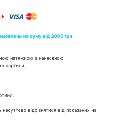
амовлень на суму від 2000 грн
ейною натяжкою з нанесеною
ї картини;
ртини.
 несуттєво відрізнятися від показаних на