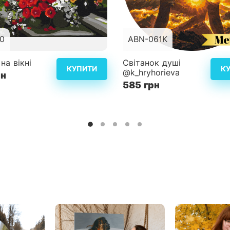
0
ABN-061K
40x50 см
Розмір
на вікні
Світанок душі
КУПИТИ
К
@k_hryhorieva
рн
ість
3
Складність
585 грн
Детальніше
Дет