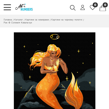
0
0
Головна
Каталог
Картини за номерами
Картини на чорному полотні
/
/
/
/
Рак © Соломія Ковальчук