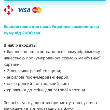
Безкоштовна доставка Україною замовлень на
суму від 2000 грн
В набір входить:
• бавовняне полотно на дерев'яному підрамнику з
нанесеною пронумерованою схемою майбутньої
картини;
• 3 пензлики різної товщини;
• акрилові пронумеровані фарби;
• електронний контрольний лист;
• кріплення до стіни для готової картини.
Зверніть увагу, що кольори можуть несуттєво
відрізнятися від показаних на фото!