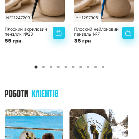
NE11247209
YH12979081
Плоский акриловий
Плоский нейлоновий
пензлик №20
пензель №7
55 грн
35 грн
РОБОТИ
КЛІЄНТІВ