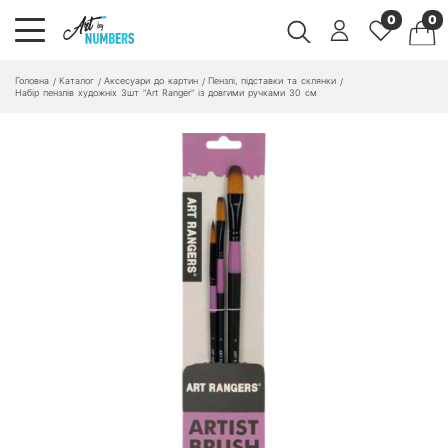
0
0
Головна
Каталог
Аксесуари до картин
Пензлі, підставки та склянки
/
/
/
/
Набір пензлів художніх 3шт "Art Ranger" із довгими ручками 30 см