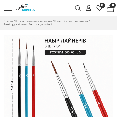
0
0
Головна
Каталог
Аксесуари до картин
Пензлі, підставки та склянки
/
/
/
/
Тонкі художні пензлі 3-в-1 для деталізації