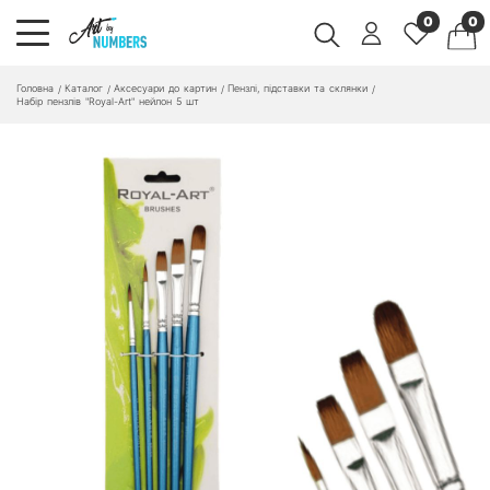
0
0
Головна
Каталог
Аксесуари до картин
Пензлі, підставки та склянки
/
/
/
/
Набір пензлів "Royal-Art" нейлон 5 шт