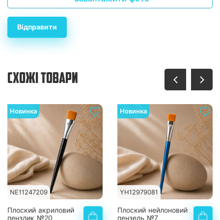
Відправити
СХОЖІ ТОВАРИ
Новинка
Новинка
NE11247209
YH12979081
Плоский акриловий
Плоский нейлоновий
пензлик №20
пензель №7