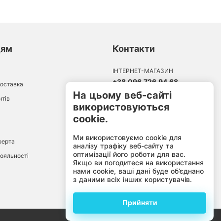
цям
Контакти
ІНТЕРНЕТ-МАГАЗИН
+38 096 726 94 68
доставка
10:00-18:00
На цьому веб-сайті
Пн-Пт:
нтів
використовуються
cookie.
Ми використовуємо cookie для
ферта
аналізу трафіку веб-сайту та
оптимізації його роботи для вас.
ояльності
Якщо ви погодитеся на використання
нами cookie, ваші дані буде об’єднано
з даними всіх інших користувачів.
Прийняти
by
kravatka.agency