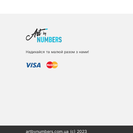
Надихайся та малюй разом з нами!
artbynumbers.com.ua (с) 2023