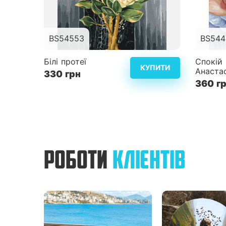
BS54553
BS544
Розмір
105x1x310
Розмір
Білі протеї
Спокій 
КУПИТИ
Анастас
330 грн
Складність
3
Складн
360 г
Детальніше
РОБОТИ
КЛІЄНТІВ