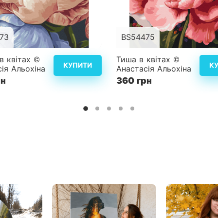
73
BS54475
40x50 см
Розмір
40
в квітах ©
Тиша в квітах ©
КУПИТИ
К
ія Альохіна
Анастасія Альохіна
ість
3
Складність
рн
360 грн
Детальніше
Дет