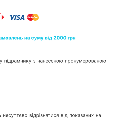
амовлень на суму від 2000 грн
му підрамнику з нанесеною пронумерованою
 несуттєво відрізнятися від показаних на