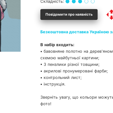
Складність:
Повідомити про наявність
Безкоштовна доставка Україною з
В набір входить:
• бавовняне полотно на дерев'яно
схемою майбутньої картини;
• 3 пензлики різної товщини;
• акрилові пронумеровані фарби;
• контрольний лист;
• інструкція.
Зверніть увагу, що кольори можуть
фото!