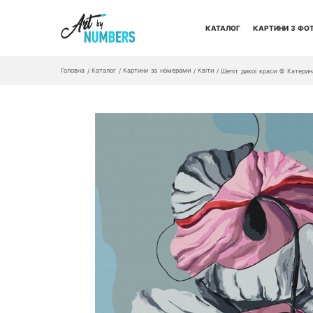
КАТАЛОГ
КАРТИНИ З ФО
Головна
Каталог
Картини за номерами
Квіти
/
/
/
/
Шепіт дикої краси © Катери