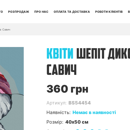
ТО
РОЗПРОДАЖ
ПРО НАС
ОПЛАТА ТА ДОСТАВКА
РОБОТИ КЛІЄНТІВ
В
на Савич
КВІТИ
ШЕПІТ ДИК
САВИЧ
360 грн
Артикул:
BS54454
Наявність:
Немає в наявності
Розмір:
40x50 см