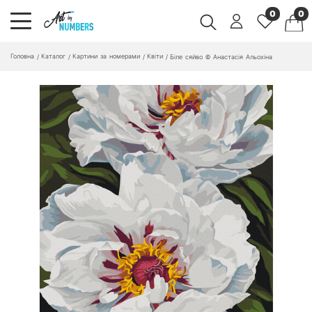
0
0
Головна
Каталог
Картини за номерами
Квіти
/
/
/
/
Біле сяйво © Анастасія Альохіна