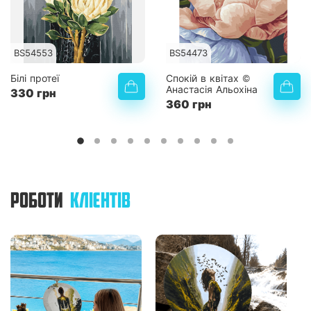
BS54553
BS54473
Білі протеї
Спокій в квітах ©
Анастасія Альохіна
330 грн
360 грн
РОБОТИ
КЛІЄНТІВ